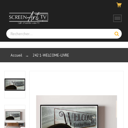
Accueil
→
242 1-WELCOME-LIVRE