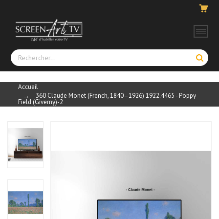
Accueil
→
360 Claude Monet (French, 1840–1926) 1922.4465 - Poppy
Field (Giverny)-2